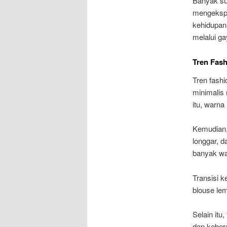
Banyak sum
mengekspre
kehidupan 
melalui ga
Tren Fash
Tren fash
minimalis 
itu, warna
Kemudian, 
longgar, d
banyak wa
Transisi k
blouse lem
Selain it
dan keber