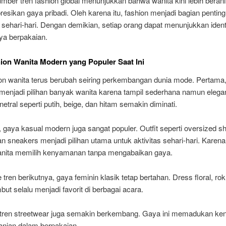
ber tren fashion global menunjukkan bahwa wanita kini lebih berani
sikan gaya pribadi. Oleh karena itu, fashion menjadi bagian pentin
sehari-hari. Dengan demikian, setiap orang dapat menunjukkan ident
ya berpakaian.
ion Wanita Modern yang Populer Saat Ini
ion wanita terus berubah seiring perkembangan dunia mode. Pertama
menjadi pilihan banyak wanita karena tampil sederhana namun elegan
 netral seperti putih, beige, dan hitam semakin diminati.
gaya kasual modern juga sangat populer. Outfit seperti oversized shi
an sneakers menjadi pilihan utama untuk aktivitas sehari-hari. Karena 
nita memilih kenyamanan tanpa mengabaikan gaya.
e tren berikutnya, gaya feminin klasik tetap bertahan. Dress floral, rok
but selalu menjadi favorit di berbagai acara.
u, tren streetwear juga semakin berkembang. Gaya ini memadukan k
anian dalam berpakaian.