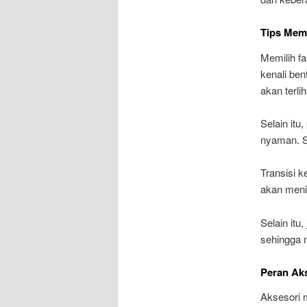
Tips Memi
Memilih f
kenali ben
akan terli
Selain itu
nyaman. Se
Transisi k
akan menin
Selain itu
sehingga 
Peran Ak
Aksesori 