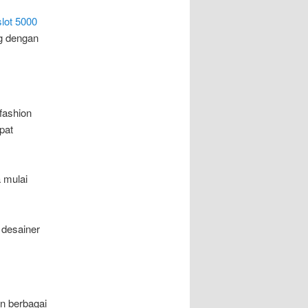
slot 5000
g dengan
fashion
pat
 mulai
 desainer
n berbagai