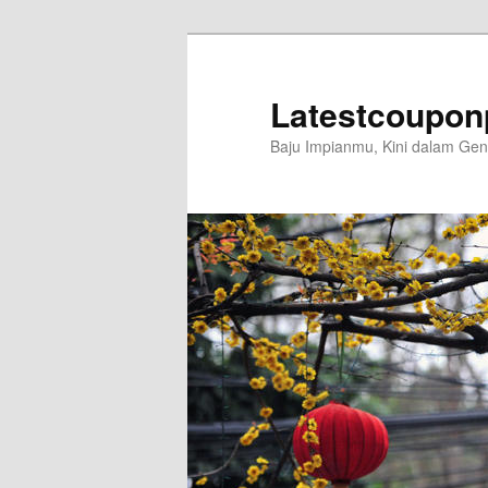
Langsung
ke
konten
Latestcoupon
utama
Baju Impianmu, Kini dalam G