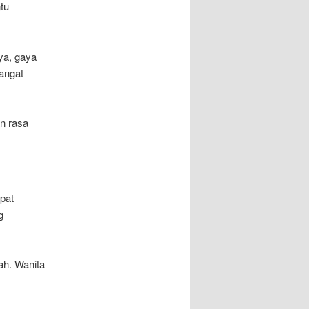
tu
ya, gaya
angat
an rasa
pat
g
ah. Wanita