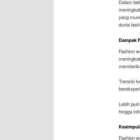
Dalam bebe
meningkat
yang munc
dunia fash
Dampak F
Fashion w
meningkatk
memberikan
Transisi k
bereksper
Lebih jauh
hingga inf
Kesimpul
Fashion w