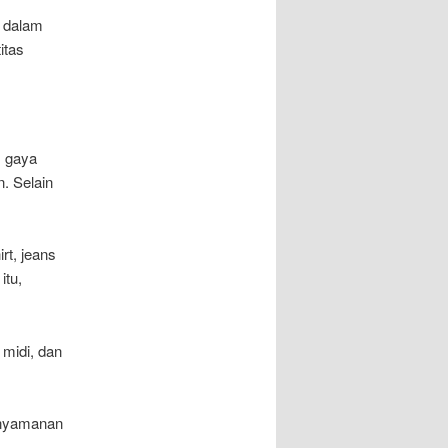
g dalam
itas
, gaya
. Selain
rt, jeans
itu,
 midi, dan
enyamanan