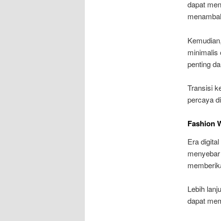
dapat men
menambahk
Kemudian,
minimalis
penting d
Transisi k
percaya di
Fashion W
Era digita
menyebar d
memberikan
Lebih lanj
dapat memi