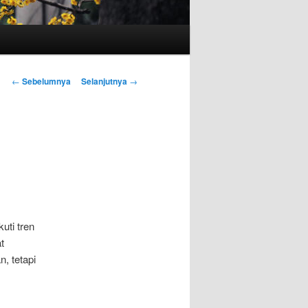
Navigasi
←
Sebelumnya
Selanjutnya
→
Tulisan
uti tren
t
, tetapi