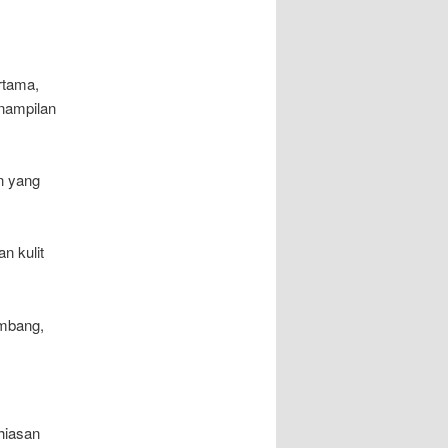
rtama,
enampilan
an yang
n kulit
embang,
hiasan