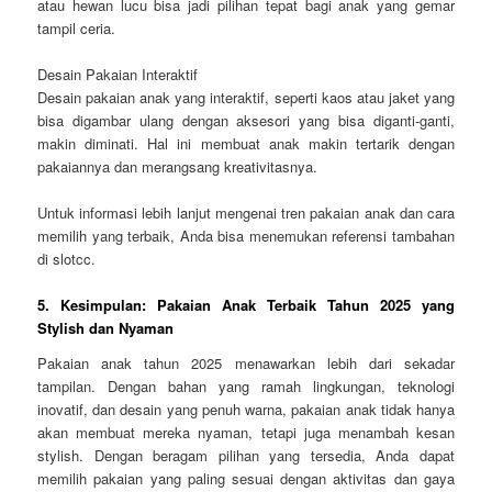
atau hewan lucu bisa jadi pilihan tepat bagi anak yang gemar
tampil ceria.
Desain Pakaian Interaktif
Desain pakaian anak yang interaktif, seperti kaos atau jaket yang
bisa digambar ulang dengan aksesori yang bisa diganti-ganti,
makin diminati. Hal ini membuat anak makin tertarik dengan
pakaiannya dan merangsang kreativitasnya.
Untuk informasi lebih lanjut mengenai tren pakaian anak dan cara
memilih yang terbaik, Anda bisa menemukan referensi tambahan
di slotcc.
5. Kesimpulan: Pakaian Anak Terbaik Tahun 2025 yang
Stylish dan Nyaman
Pakaian anak tahun 2025 menawarkan lebih dari sekadar
tampilan. Dengan bahan yang ramah lingkungan, teknologi
inovatif, dan desain yang penuh warna, pakaian anak tidak hanya
akan membuat mereka nyaman, tetapi juga menambah kesan
stylish. Dengan beragam pilihan yang tersedia, Anda dapat
memilih pakaian yang paling sesuai dengan aktivitas dan gaya