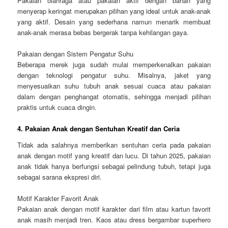
Pakaian olahraga atau pakaian aktif dengan bahan yang
menyerap keringat merupakan pilihan yang ideal untuk anak-anak
yang aktif. Desain yang sederhana namun menarik membuat
anak-anak merasa bebas bergerak tanpa kehilangan gaya.
Pakaian dengan Sistem Pengatur Suhu
Beberapa merek juga sudah mulai memperkenalkan pakaian
dengan teknologi pengatur suhu. Misalnya, jaket yang
menyesuaikan suhu tubuh anak sesuai cuaca atau pakaian
dalam dengan penghangat otomatis, sehingga menjadi pilihan
praktis untuk cuaca dingin.
4. Pakaian Anak dengan Sentuhan Kreatif dan Ceria
Tidak ada salahnya memberikan sentuhan ceria pada pakaian
anak dengan motif yang kreatif dan lucu. Di tahun 2025, pakaian
anak tidak hanya berfungsi sebagai pelindung tubuh, tetapi juga
sebagai sarana ekspresi diri.
Motif Karakter Favorit Anak
Pakaian anak dengan motif karakter dari film atau kartun favorit
anak masih menjadi tren. Kaos atau dress bergambar superhero