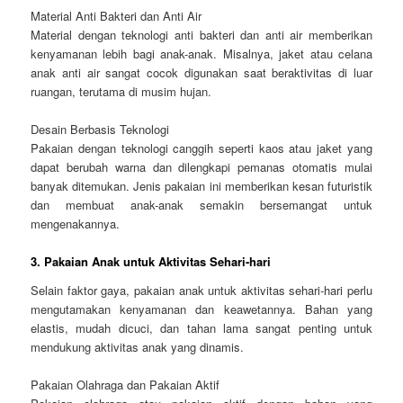
Material Anti Bakteri dan Anti Air
Material dengan teknologi anti bakteri dan anti air memberikan
kenyamanan lebih bagi anak-anak. Misalnya, jaket atau celana
anak anti air sangat cocok digunakan saat beraktivitas di luar
ruangan, terutama di musim hujan.
Desain Berbasis Teknologi
Pakaian dengan teknologi canggih seperti kaos atau jaket yang
dapat berubah warna dan dilengkapi pemanas otomatis mulai
banyak ditemukan. Jenis pakaian ini memberikan kesan futuristik
dan membuat anak-anak semakin bersemangat untuk
mengenakannya.
3. Pakaian Anak untuk Aktivitas Sehari-hari
Selain faktor gaya, pakaian anak untuk aktivitas sehari-hari perlu
mengutamakan kenyamanan dan keawetannya. Bahan yang
elastis, mudah dicuci, dan tahan lama sangat penting untuk
mendukung aktivitas anak yang dinamis.
Pakaian Olahraga dan Pakaian Aktif