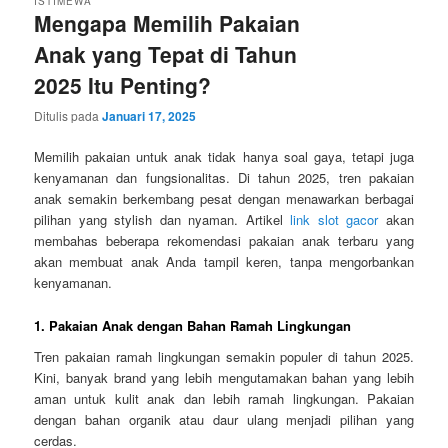
ISTIMEWA
Mengapa Memilih Pakaian
Anak yang Tepat di Tahun
2025 Itu Penting?
Ditulis pada
Januari 17, 2025
Memilih pakaian untuk anak tidak hanya soal gaya, tetapi juga
kenyamanan dan fungsionalitas. Di tahun 2025, tren pakaian
anak semakin berkembang pesat dengan menawarkan berbagai
pilihan yang stylish dan nyaman. Artikel
link slot gacor
akan
membahas beberapa rekomendasi pakaian anak terbaru yang
akan membuat anak Anda tampil keren, tanpa mengorbankan
kenyamanan.
1. Pakaian Anak dengan Bahan Ramah Lingkungan
Tren pakaian ramah lingkungan semakin populer di tahun 2025.
Kini, banyak brand yang lebih mengutamakan bahan yang lebih
aman untuk kulit anak dan lebih ramah lingkungan. Pakaian
dengan bahan organik atau daur ulang menjadi pilihan yang
cerdas.